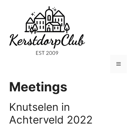
Ga
naar
de
inhoud
Menu
Meetings
Knutselen in
Achterveld 2022