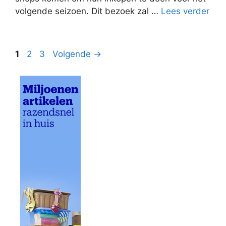
volgende seizoen. Dit bezoek zal …
Lees verder
Pagina
Pagina
Pagina
1
2
3
Volgende
→