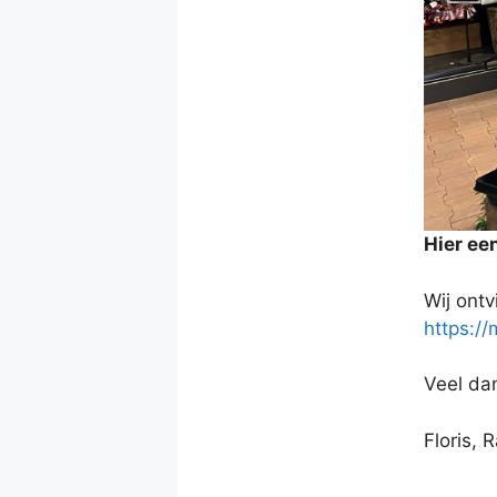
Hier ee
Wij ontv
https:/
Veel da
Floris,