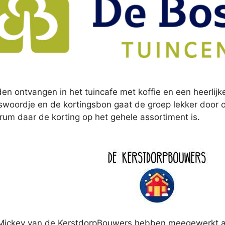
en ontvangen in het tuincafe met koffie en een heerlij
woordje en de kortingsbon gaat de groep lekker door o
rum daar de korting op het gehele assortiment is.
Mickey van de KerstdorpBouwers hebben meegewerkt a