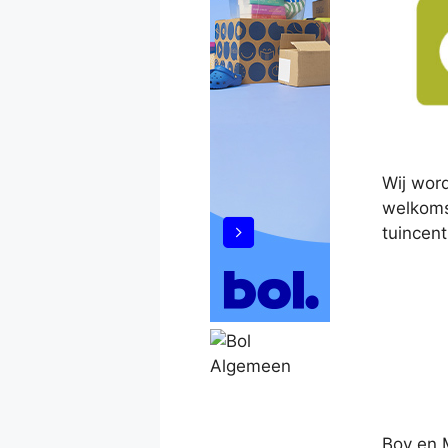
Wij word
welkoms
tuincent
Boy en 