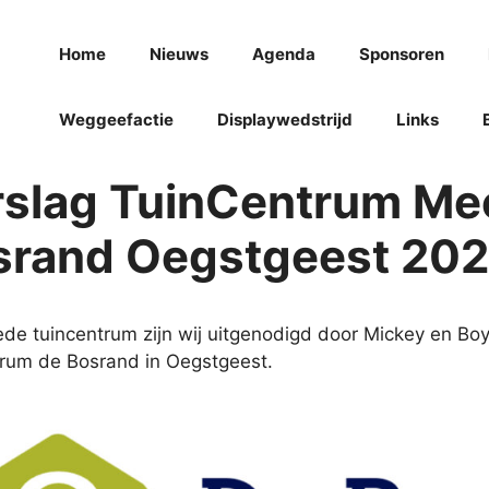
Home
Nieuws
Agenda
Sponsoren
Weggeefactie
Displaywedstrijd
Links
rslag TuinCentrum Me
srand Oegstgeest 20
ede tuincentrum zijn wij uitgenodigd door Mickey en Bo
trum de Bosrand in Oegstgeest.