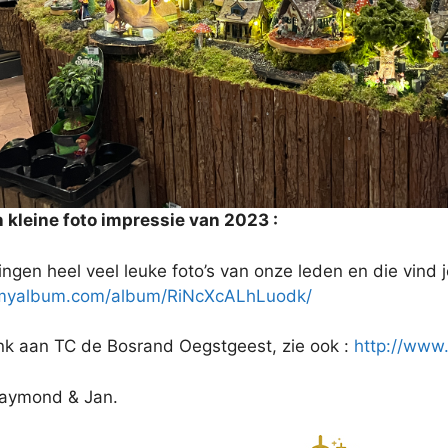
n kleine foto impressie van 2023 :
ingen heel veel leuke foto’s van onze leden en die vind j
/myalbum.com/album/RiNcXcALhLuodk/
nk aan TC de Bosrand Oegstgeest, zie ook :
http://www
 Raymond & Jan.