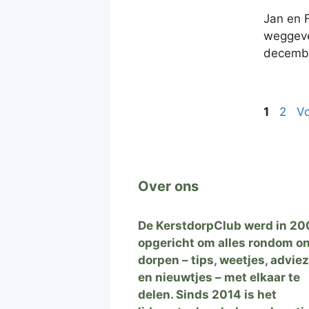
Jan en 
weggeven
decembe
Pagina
Pagi
1
2
V
Over ons
De KerstdorpClub werd in 20
opgericht om alles rondom o
dorpen – tips, weetjes, advie
en nieuwtjes – met elkaar te
delen. Sinds 2014 is het