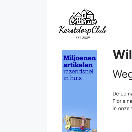
Ga
naar
de
inhoud
Wil
Weg
De Lema
Floris n
in onze