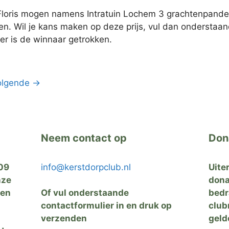
Floris mogen namens Intratuin Lochem 3 grachtenpanden
. Wil je kans maken op deze prijs, vul dan onderstaand
r is de winnaar getrokken.
na
olgende
→
Neem contact op
Don
09
info@kerstdorpclub.nl
Uite
nze
dona
zen
Of vul onderstaande
bedr
contactformulier in en druk op
club
verzenden
geld