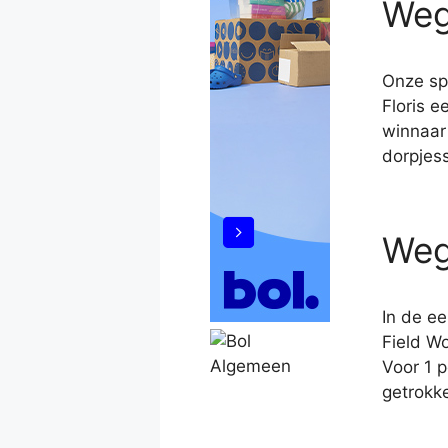
Weg
Onze sp
Floris e
winnaar 
dorpjes
Weg
In de e
Field Wo
Voor 1 
getrokk