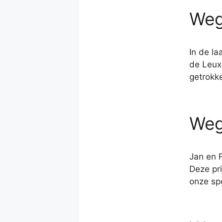
Weg
In de l
de Leux
getrokk
Weg
Jan en 
Deze pr
onze sp