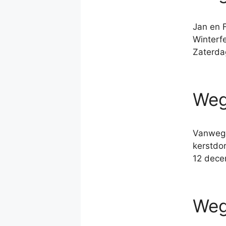
Jan en 
Winterfe
Zaterda
Weg
Vanwege
kerstdor
12 dece
Weg