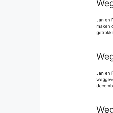
Weg
Jan en 
maken o
getrokk
Weg
Jan en 
weggeven
decembe
Weg