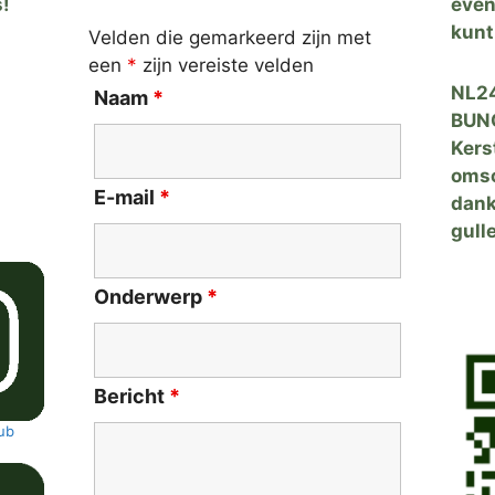
s!
even
kunt
Velden die gemarkeerd zijn met
een
*
zijn vereiste velden
NL24
Naam
*
BUNQ
Kers
omsc
E-mail
*
dank
gulle
Onderwerp
*
Bericht
*
ub