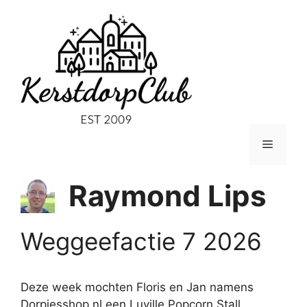
Ga
naar
de
inhoud
Menu
Raymond Lips
Weggeefactie 7 2026
Deze week mochten Floris en Jan namens
Dorpjesshop.nl een Luville Popcorn Stall