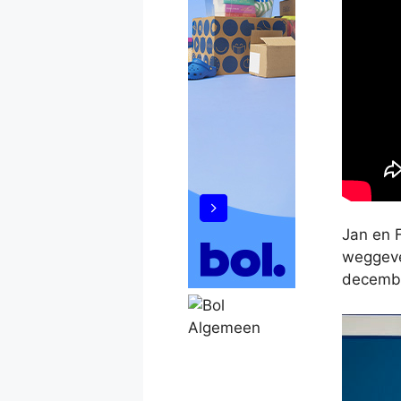
Jan en 
weggeven
decembe