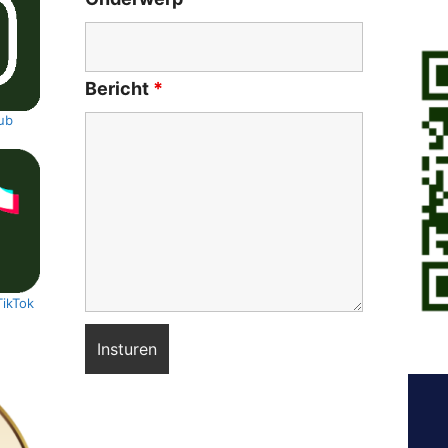
Bericht
*
ub
TikTok