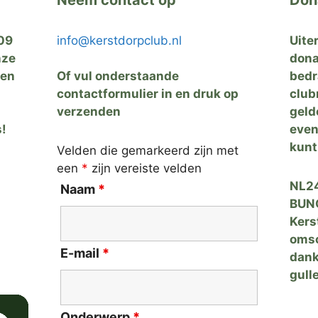
09
info@kerstdorpclub.nl
Uite
nze
dona
zen
Of vul onderstaande
bedr
contactformulier in en druk op
club
verzenden
geld
s!
even
kunt
Velden die gemarkeerd zijn met
een
*
zijn vereiste velden
NL24
Naam
*
BUNQ
Kers
omsc
E-mail
*
dank
gulle
Onderwerp
*