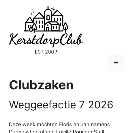
Ga
naar
de
inhoud
Menu
Clubzaken
Weggeefactie 7 2026
Deze week mochten Floris en Jan namens
Dorpjesshop.nl een Luville Popcorn Stall