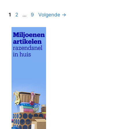
Pagina
Pagina
Pagina
1
2
…
9
Volgende
→