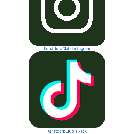
KerstdorpClub Instagram
KerstdorpClub TikTok