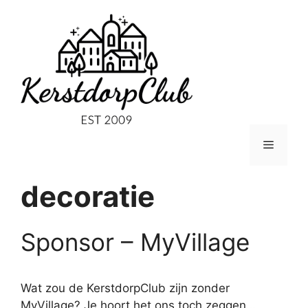
Ga
naar
de
inhoud
Menu
decoratie
Sponsor – MyVillage
Wat zou de KerstdorpClub zijn zonder
MyVillage? Je hoort het ons toch zeggen…