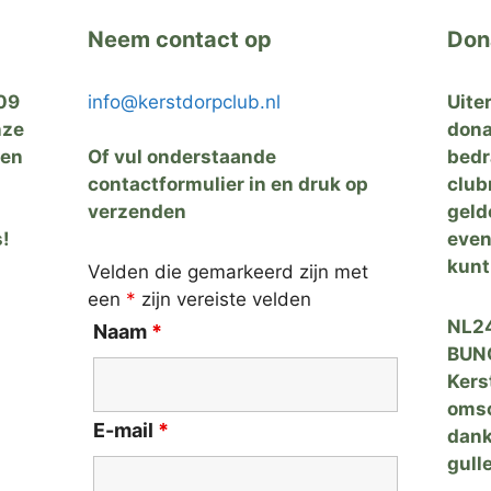
Neem contact op
Don
09
info@kerstdorpclub.nl
Uite
nze
dona
zen
Of vul onderstaande
bedr
contactformulier in en druk op
club
verzenden
geld
s!
even
kunt
Velden die gemarkeerd zijn met
een
*
zijn vereiste velden
NL24
Naam
*
BUNQ
Kers
omsc
E-mail
*
dank
gulle