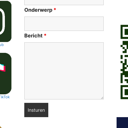
Onderwerp
*
Bericht
*
ub
TikTok