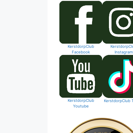
KerstdorpClub
KerstdorpCl
Facebook
Instagram
KerstdorpClub
KerstdorpClub 
Youtube