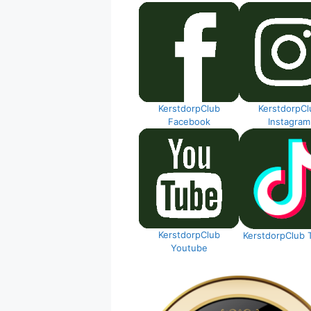
KerstdorpClub
KerstdorpCl
Facebook
Instagram
KerstdorpClub
KerstdorpClub 
Youtube