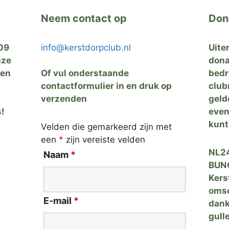
Neem contact op
Don
09
info@kerstdorpclub.nl
Uite
nze
dona
zen
Of vul onderstaande
bedr
contactformulier in en druk op
club
verzenden
geld
s!
even
kunt
Velden die gemarkeerd zijn met
een
*
zijn vereiste velden
NL24
Naam
*
BUNQ
Kers
omsc
E-mail
*
dank
gulle