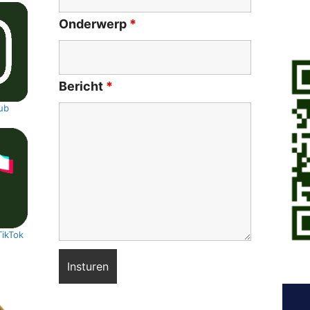
Onderwerp
*
Bericht
*
ub
TikTok