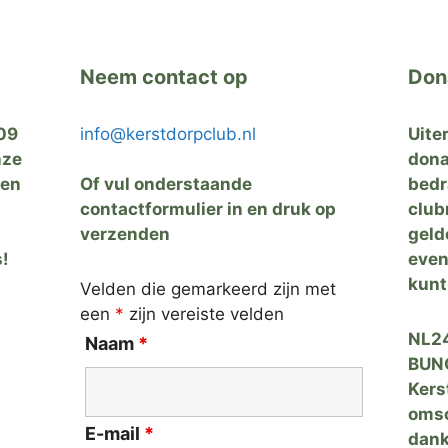
Neem contact op
Don
09
info@kerstdorpclub.nl
Uite
nze
dona
zen
Of vul onderstaande
bedr
contactformulier in en druk op
club
verzenden
geld
s!
even
kunt
Velden die gemarkeerd zijn met
een
*
zijn vereiste velden
NL24
Naam
*
BUNQ
Kers
omsc
E-mail
*
dank