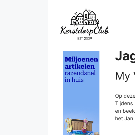
Ga
naar
de
inhoud
Ja
My 
Op deze 
Tijdens 
en beeld
het Jan 