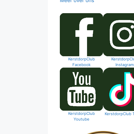
Meer over ons
KerstdorpClub
KerstdorpCl
Facebook
Instagram
KerstdorpClub
KerstdorpClub 
Youtube