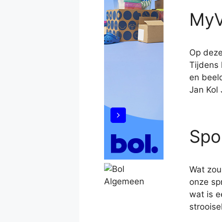
MyV
Op deze 
Tijdens 
en beeld
Jan Kol
Spo
Wat zou
onze spr
wat is e
stroois