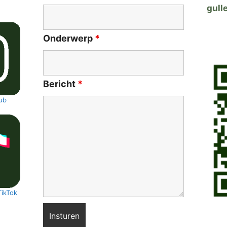
gulle
Onderwerp
*
Bericht
*
ub
TikTok