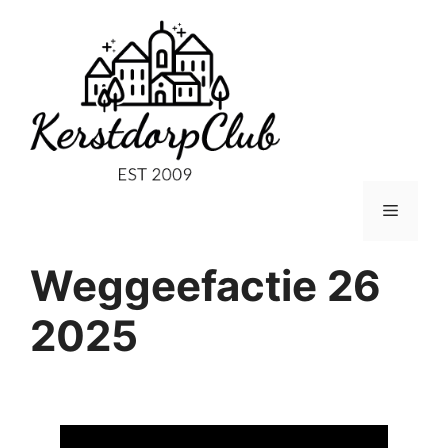
Ga
naar
de
inhoud
Menu
Weggeefactie 26
2025