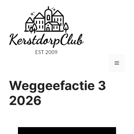
Ga
naar
de
inhoud
Menu
Weggeefactie 3
2026