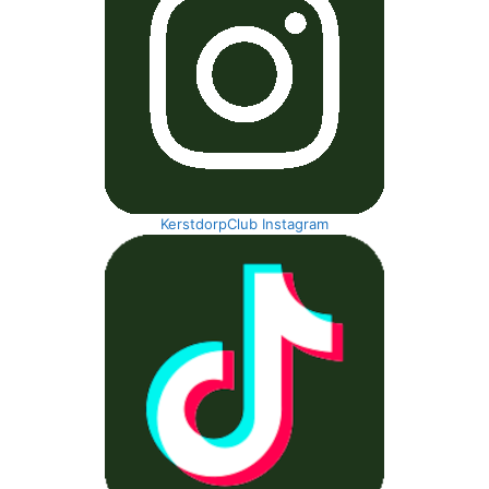
KerstdorpClub Instagram