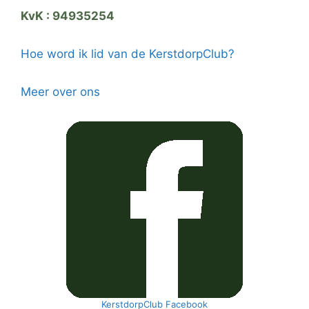
KvK : 94935254
Hoe word ik lid van de KerstdorpClub?
Meer over ons
KerstdorpClub Facebook