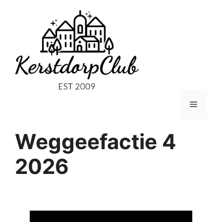
Ga
naar
de
inhoud
Menu
Weggeefactie 4
2026