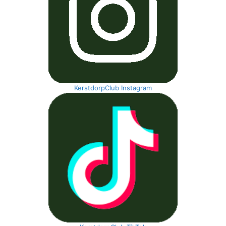
KerstdorpClub Instagram