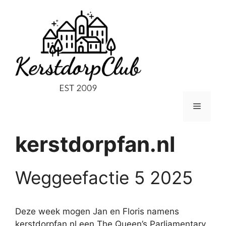
Ga
naar
de
inhoud
Menu
kerstdorpfan.nl
Weggeefactie 5 2025
Deze week mogen Jan en Floris namens
kerstdorpfan.nl een The Queen’s Parliamentary