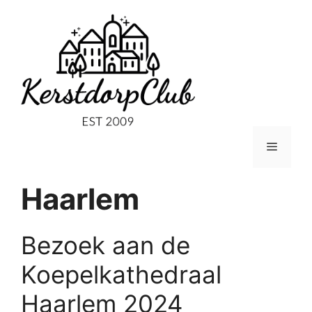
Ga
naar
de
inhoud
Menu
Haarlem
Bezoek aan de
Koepelkathedraal
Haarlem 2024