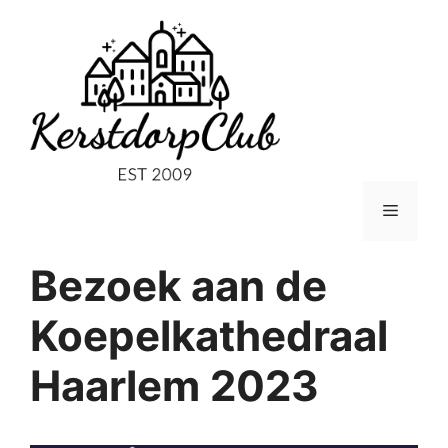
Ga
naar
de
inhoud
Menu
Bezoek aan de
Koepelkathedraal
Haarlem 2023