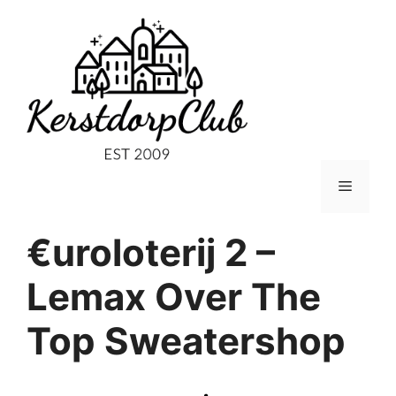
Ga
naar
de
inhoud
Menu
€uroloterij 2 –
Lemax Over The
Top Sweatershop