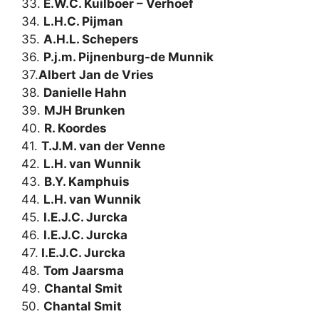
33.
E.W.C. Kuilboer – Verhoef
34.
L.H.C. Pijman
35.
A.H.L. Schepers
36.
P.j.m. Pijnenburg-de Munnik
37.
Albert Jan de Vries
38.
Danielle Hahn
39.
MJH Brunken
40.
R. Koordes
41.
T.J.M. van der Venne
42.
L.H. van Wunnik
43.
B.Y. Kamphuis
44.
L.H. van Wunnik
45.
I.E.J.C. Jurcka
46.
I.E.J.C. Jurcka
47.
I.E.J.C. Jurcka
48.
Tom Jaarsma
49.
Chantal Smit
50.
Chantal Smit