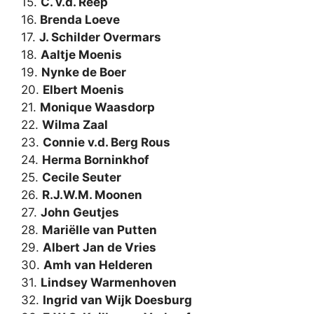
15.
C. v.d. Reep
16.
Brenda Loeve
17.
J. Schilder Overmars
18.
Aaltje Moenis
19.
Nynke de Boer
20.
Elbert Moenis
21.
Monique Waasdorp
22.
Wilma Zaal
23.
Connie v.d. Berg Rous
24.
Herma Borninkhof
25.
Cecile Seuter
26.
R.J.W.M. Moonen
27.
John Geutjes
28.
Mariëlle van Putten
29.
Albert Jan de Vries
30.
Amh van Helderen
31.
Lindsey Warmenhoven
32.
Ingrid van Wijk Doesburg