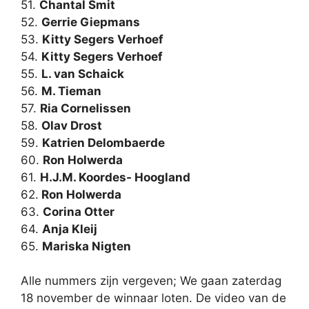
51.
Chantal Smit
52.
Gerrie Giepmans
53.
Kitty Segers Verhoef
54.
Kitty Segers Verhoef
55.
L. van Schaick
56.
M. Tieman
57.
Ria Cornelissen
58.
Olav Drost
59.
Katrien Delombaerde
60.
Ron Holwerda
61.
H.J.M. Koordes- Hoogland
62.
Ron Holwerda
63.
Corina Otter
64.
Anja Kleij
65.
Mariska Nigten
Alle nummers zijn vergeven; We gaan zaterdag
18 november de winnaar loten. De video van de