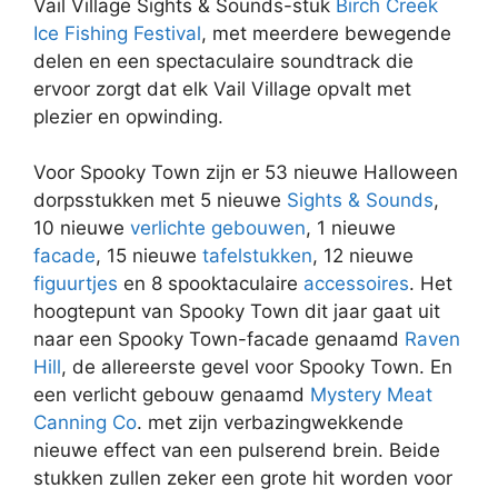
Vail Village Sights & Sounds-stuk
Birch Creek
Ice Fishing Festival
, met meerdere bewegende
delen en een spectaculaire soundtrack die
ervoor zorgt dat elk Vail Village opvalt met
plezier en opwinding.
Voor Spooky Town zijn er 53 nieuwe Halloween
dorpsstukken met 5 nieuwe
Sights & Sounds
,
10 nieuwe
verlichte gebouwen
, 1 nieuwe
facade
, 15 nieuwe
tafelstukken
, 12 nieuwe
figuurtjes
en 8 spooktaculaire
accessoires
. Het
hoogtepunt van Spooky Town dit jaar gaat uit
naar een Spooky Town-facade genaamd
Raven
Hill
, de allereerste gevel voor Spooky Town. En
een verlicht gebouw genaamd
Mystery Meat
Canning Co
. met zijn verbazingwekkende
nieuwe effect van een pulserend brein. Beide
stukken zullen zeker een grote hit worden voor