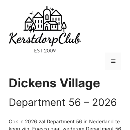
Ga
naar
de
inhoud
Menu
Dickens Village
Department 56 – 2026
Ook in 2026 zal Department 56 in Nederland te
koop zijn. Enesco gaat wederom Department 56