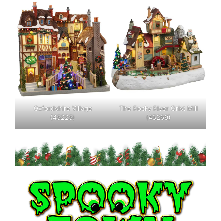
Oxfordshire Village
The Rocky River Grist Mill
(45225)
(45269)