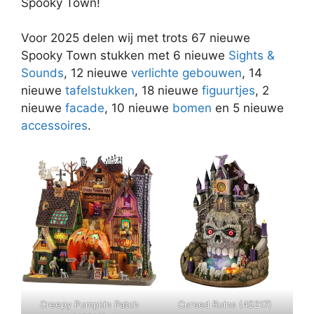
Spooky Town!
Voor 2025 delen wij met trots 67 nieuwe
Spooky Town stukken met 6 nieuwe
Sights &
Sounds
, 12 nieuwe
verlichte gebouwen
, 14
nieuwe
tafelstukken
, 18 nieuwe
figuurtjes
, 2
nieuwe
facade
, 10 nieuwe
bomen
en 5 nieuwe
accessoires
.
Creepy Pumpkin Patch
Cursed Ruins (45217)