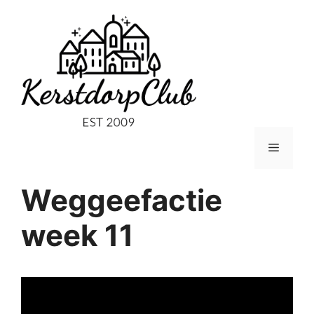
Ga
naar
de
inhoud
Menu
Weggeefactie
week 11