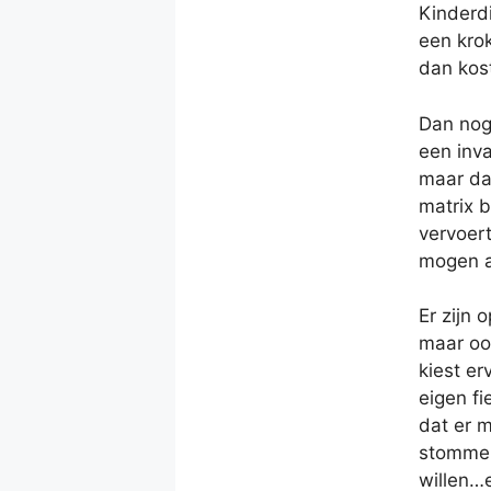
Kinderdi
een krok
dan kost
Dan nog 
een inva
maar dan
matrix b
vervoert
mogen a
Er zijn 
maar ook
kiest er
eigen f
dat er m
stomme o
willen…e