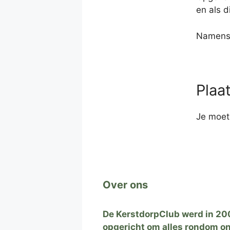
en als d
Namens 
Plaa
Je moe
Over ons
De KerstdorpClub werd in 20
opgericht om alles rondom o