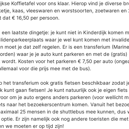
jkse Koffietafel voor ons klaar. Hierop vind je diverse 
etje, kaas, vleeswaren en worstsoorten, zoetwaren en 2 
 dat € 16,50 per persoon.
een laatste dingetje: je kunt niet in Kinderdijk komen m
lidenparkeerplaats waar je wel kunt komen met invalide
 moet je dat zelf regelen. Er is een transferium (Mari
orden) waar je je auto kunt parkeren en met de (gratis)
 wordt. Kosten voor het parkeren € 7,50 per auto (ongea
llemaal voor die prijs mee met de bus).
op het transferium ook gratis fietsen beschikbaar zodat 
 kunt gaan fietsen! Je kunt natuurlijk ook je eigen fiet
voor om je auto ergens anders parkeren (voor wellicht 
iets naar het bezoekerscentrum komen. Vanuit het bez
aximaal 25 mensen in de shuttlebus mee kunnen, dus wel
ptie. Er zijn namelijk ook nog andere toeristen die me
n we moeten er op tijd zijn!