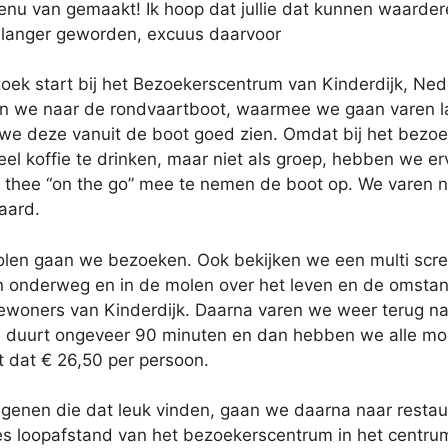
nu van gemaakt! Ik hoop dat jullie dat kunnen waardere
s langer geworden, excuus daarvoor
ek start bij het Bezoekerscentrum van Kinderdijk, Nede
an we naar de rondvaartboot, waarmee we gaan varen l
we deze vanuit de boot goed zien. Omdat bij het bezoe
eel koffie te drinken, maar niet als groep, hebben we 
of thee “on the go” mee te nemen de boot op. We vare
aard.
len gaan we bezoeken. Ook bekijken we een multi screen
en onderweg en in de molen over het leven en de omst
ewoners van Kinderdijk. Daarna varen we weer terug na
e duurt ongeveer 90 minuten en dan hebben we alle mooi
t dat € 26,50 per persoon.
genen die dat leuk vinden, gaan we daarna naar restaur
es loopafstand van het bezoekerscentrum in het centrum