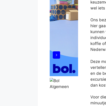
keuzeme
wel iet
Ons bezo
hier ga
kunnen 
individu
koffie 
Nederw
Deze mo
vertell
en de b
excursi
dan kos
Voor die
minuutj