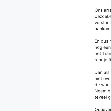
Ons arra
bezoeke
verstand
aankomt 
En dus 
nog een 
het Tran
rondje f
Dan als 
niet ove
de wande
Neem di
teveel g
Opgeven 