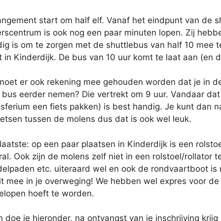
ngement start om half elf. Vanaf het eindpunt van de s
rscentrum is ook nog een paar minuten lopen. Zij heb
ig is om te zorgen met de shuttlebus van half 10 mee t
in Kinderdijk. De bus van 10 uur komt te laat aan (en d
moet er ook rekening mee gehouden worden dat je in de
bus eerder nemen? Die vertrekt om 9 uur. Vandaar dat w
sferium een fiets pakken) is best handig. Je kunt dan n
ietsen tussen de molens dus dat is ook wel leuk.
laatste: op een paar plaatsen in Kinderdijk is een rolsto
ral. Ook zijn de molens zelf niet in een rolstoel/rollato
lpaden etc. uiteraard wel en ook de rondvaartboot is m
t mee in je overweging! We hebben wel expres voor de 
elopen hoeft te worden.
doe je hieronder, na ontvangst van je inschrijving krij