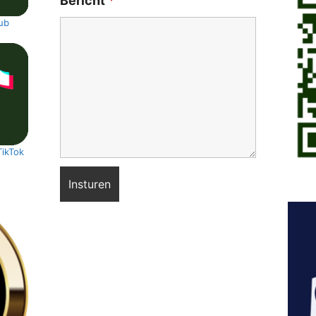
Bericht
*
ub
TikTok