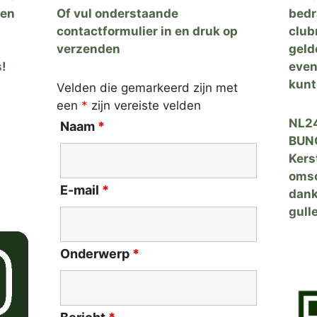
zen
Of vul onderstaande
bedr
contactformulier in en druk op
club
verzenden
geld
s!
even
kunt
Velden die gemarkeerd zijn met
een
*
zijn vereiste velden
NL24
Naam
*
BUNQ
Kers
omsc
E-mail
*
dank
gulle
Onderwerp
*