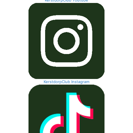
KerstdorpClub Youtube
KerstdorpClub Instagram