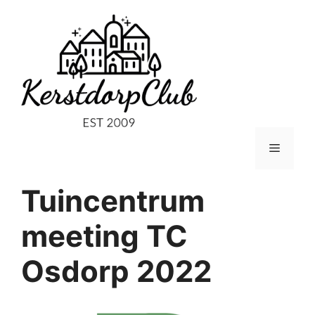
Ga
naar
de
inhoud
Menu
Tuincentrum
meeting TC
Osdorp 2022