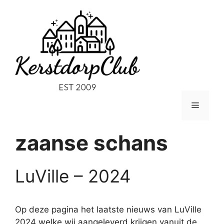
Ga
naar
de
inhoud
Menu
zaanse schans
LuVille – 2024
Op deze pagina het laatste nieuws van LuVille
2024 welke wij aangeleverd krijgen vanuit de