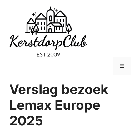
Ga
naar
de
inhoud
Menu
Verslag bezoek
Lemax Europe
2025