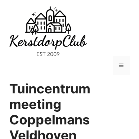
Ga
naar
de
inhoud
Menu
Tuincentrum
meeting
Coppelmans
Veldhoven