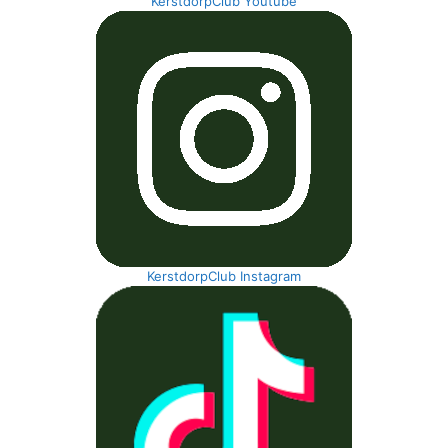
KerstdorpClub Youtube
KerstdorpClub Instagram