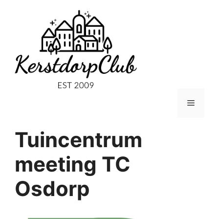
Ga
naar
de
inhoud
Menu
Tuincentrum
meeting TC
Osdorp