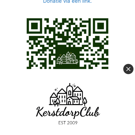
Donatie via een link.
Even scannen met je telefoon!