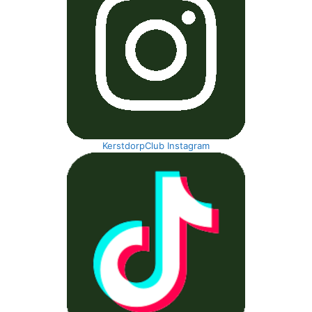
KerstdorpClub Instagram