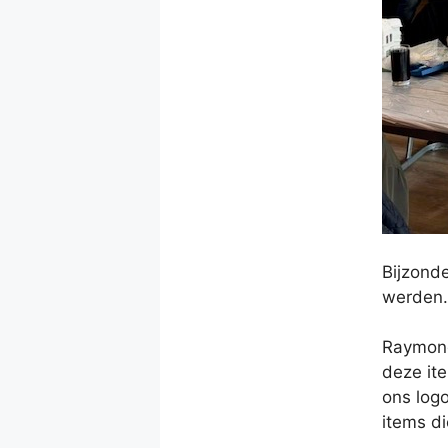
Bijzonde
werden. 
Raymond
deze ite
ons logo
items di