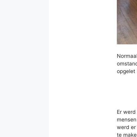
Normaal
omstand
opgelet 
Er werd 
mensen 
werd er 
te make