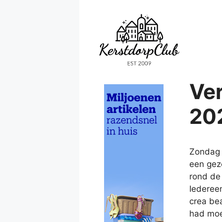
Ga
naar
de
inhoud
Ver
20
Zondag 
een gez
rond de
Iederee
crea bea
had moet