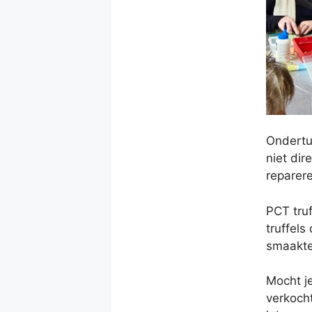
Ondertu
niet dir
reparere
PCT truf
truffels
smaakte
Mocht j
verkocht