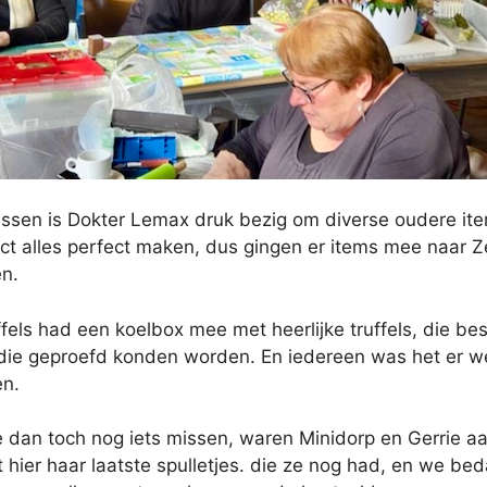
ssen is Dokter Lemax druk bezig om diverse oudere item
ect alles perfect maken, dus gingen er items mee naar 
n.
fels had een koelbox mee met heerlijke truffels, die b
 die geproefd konden worden. En iedereen was het er we
n.
e dan toch nog iets missen, waren Minidorp en Gerrie a
 hier haar laatste spulletjes. die ze nog had, en we be