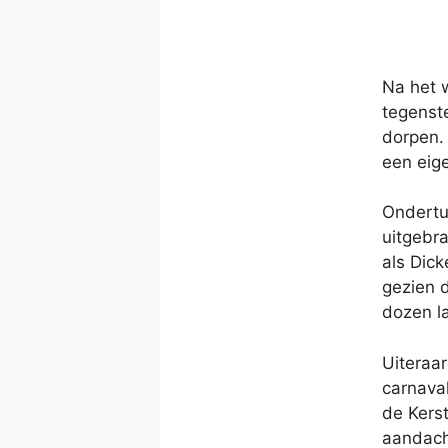
Na het w
tegenste
dorpen. 
een eig
Ondertu
uitgebra
als Dick
gezien 
dozen la
Uiteraa
carnaval
de Kers
aandach