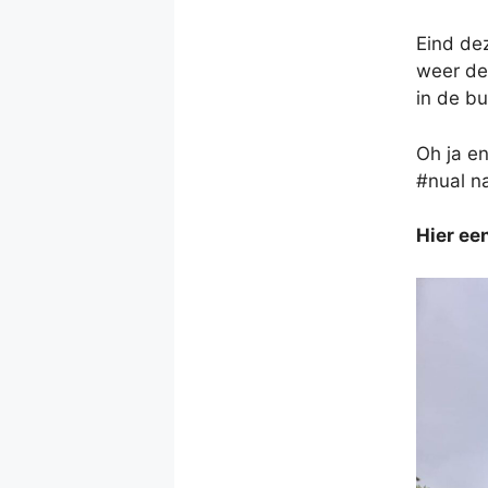
Eind de
weer de 
in de bu
Oh ja e
#nual na
Hier ee