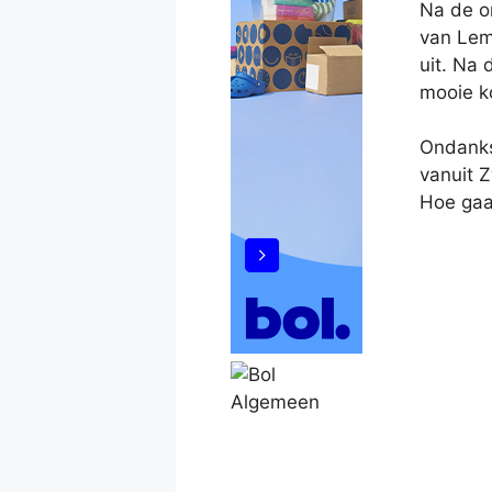
Na de on
van Lema
uit. Na
mooie ko
Ondanks
vanuit Z
Hoe gaaf