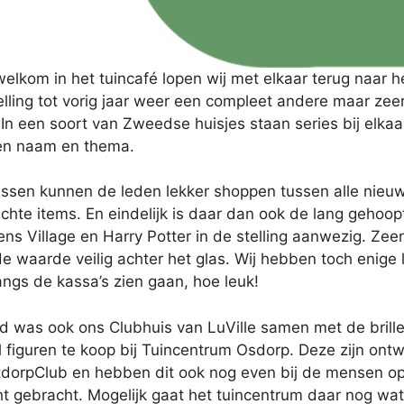
elkom in het tuincafé lopen wij met elkaar terug naar he
lling tot vorig jaar weer een compleet andere maar zeer 
In een soort van Zweedse huisjes staan series bij elkaa
en naam en thema.
ssen kunnen de leden lekker shoppen tussen alle nieuw
chte items. En eindelijk is daar dan ook de lang gehoo
ens Village en Harry Potter in de stelling aanwezig. Zee
de waarde veilig achter het glas. Wij hebben toch enig
ngs de kassa’s zien gaan, hoe leuk!
rd was ook ons Clubhuis van LuVille samen met de brill
 figuren te koop bij Tuincentrum Osdorp. Deze zijn ont
tdorpClub en hebben dit ook nog even bij de mensen op
t gebracht. Mogelijk gaat het tuincentrum daar nog wa