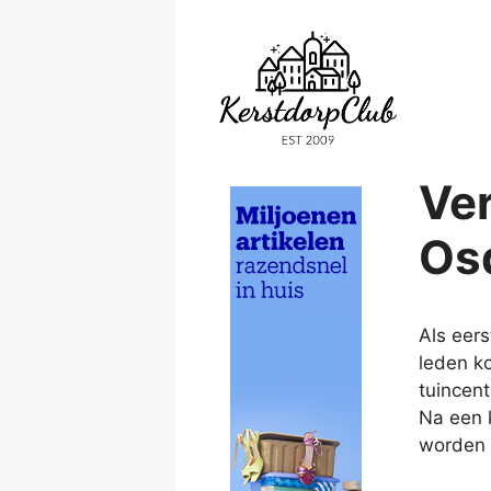
Ga
naar
de
inhoud
Ve
Os
Als eers
leden k
tuincen
Na een 
worden i